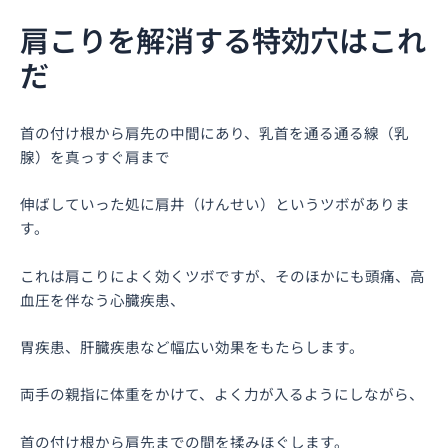
内
Post
肩こりを解消する特効穴はこれ
容
navigation
を
だ
ス
キ
ッ
首の付け根から肩先の中間にあり、乳首を通る通る線（乳
プ
腺）を真っすぐ肩まで
伸ばしていった処に肩井（けんせい）というツボがありま
す。
これは肩こりによく効くツボですが、そのほかにも頭痛、高
血圧を伴なう心臓疾患、
胃疾患、肝臓疾患など幅広い効果をもたらします。
両手の親指に体重をかけて、よく力が入るようにしながら、
首の付け根から肩先までの間を揉みほぐします。