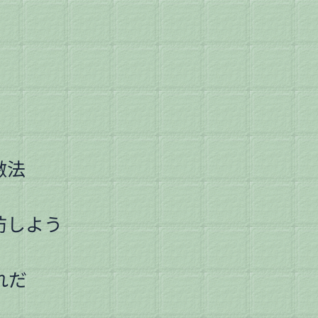
激法
防しよう
れだ