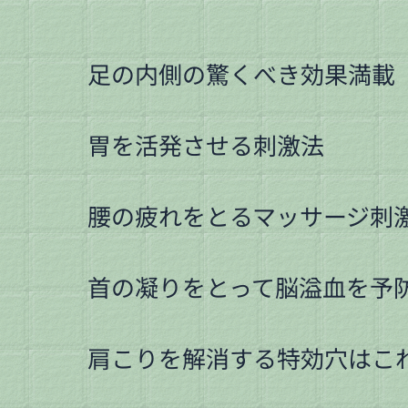
内
容
を
足の内側の驚くべき効果満載
ス
キ
ッ
胃を活発させる刺激法
プ
腰の疲れをとるマッサージ刺
首の凝りをとって脳溢血を予
肩こりを解消する特効穴はこ